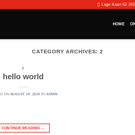
Lage Kaart 62 29
HOME
O
CATEGORY ARCHIVES:
2
2
hello world
ED ON
AUGUST 28, 2024
BY
ADMIN
CONTINUE READING
→