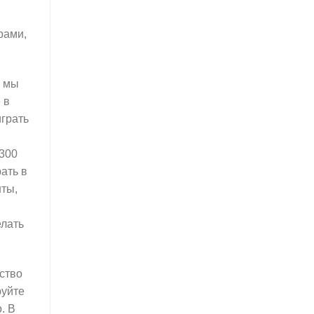
рами,
, мы
 в
играть
 300
ать в
нты,
С
елать
ество
руйте
. В