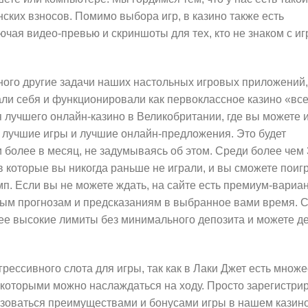
нских взносов. Помимо выбора игр, в казино также есть
чая видео-превью и скриншоты для тех, кто не знаком с иг
ного другие задачи наших настольных игровых приложений
али себя и функционировали как первоклассное казино «все
лучшего онлайн-казино в Великобритании, где вы можете 
ь лучшие игры и лучшие онлайн-предложения. Это будет
ли более в месяц, не задумываясь об этом. Среди более чем
 в которые вы никогда раньше не играли, и вы сможете поигр
мп. Если вы не можете ждать, на сайте есть премиум-вариа
ным прогнозам и предсказаниям в выбранное вами время. 
ее высокие лимиты без минимального депозита и можете д
грессивного слота для игры, так как в Лаки Джет есть множ
которыми можно наслаждаться на ходу. Просто зарегистри
ьзоваться преимуществами и бонусами игры в нашем казино