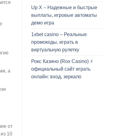
ается
Up X – Надежные и быстрые
выплаты, игровые автоматы
демо игра
е
1xbet casino – Реальные
промокоды, играть в
виртуальную рулетку
огие
Рокс Казино (Rox Casino) ⚡
официальный сайт играть
ми, а
онлайн: вход, зеркало
вои
чие от
из 10