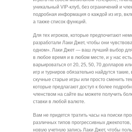
уникальный VIP-клуб, без ограничений и чле
подробная информация о каждой из игр, вклю
а также список функций.
Для тех игроков, которые предпочитают нем
разработали Лаки Джет, чтобы они чувствов
одном». Лаки Джет — ваш лучший выбор для 
в любое время и в любом месте, и у нас ест
варьироваться от 20, 25, 50, 70 долларов и
игр и турниров обязательно найдутся такие,
скучные старые игры или просто сменить те
которые предлагают доступ к более подроб
членством на сайте вы можете получить бол
ставки в любой валюте.
Вам не придется тратить часы на поиски про
различных типов прогрессивных джекпотов, 
новую учетную запись Лаки Джет, чтобы пол