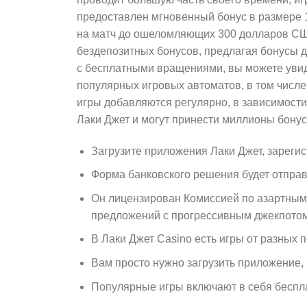
предоставлен мгновенный бонус в размере 
на матч до ошеломляющих 300 долларов СШ
бездепозитных бонусов, предлагая бонусы до
с бесплатными вращениями, вы можете увид
популярных игровых автоматов, в том числе 
игры добавляются регулярно, в зависимости
Лаки Джет и могут принести миллионы бону
Загрузите приложения Лаки Джет, зарегис
Форма банковского решения будет отправ
Он лицензирован Комиссией по азартным 
предложений с прогрессивным джекпотом
В Лаки Джет Casino есть игры от разных
Вам просто нужно загрузить приложение, 
Популярные игры включают в себя беспл