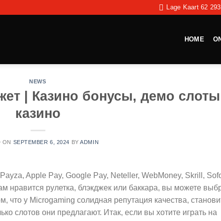
Lage Kaart 62 29
HOME
O
NEWS
жет | Казино бонусы, демо слоты
казино
D ON
SEPTEMBER 6, 2024
BY
ADMIN
za, Apple Pay, Google Pay, Neteller, WebMoney, Skrill, Sofo
 вам нравится рулетка, блэкджек или баккара, вы можете выб
том, что у Microgaming солидная репутация качества, станов
ько слотов они предлагают. Итак, если вы хотите играть на