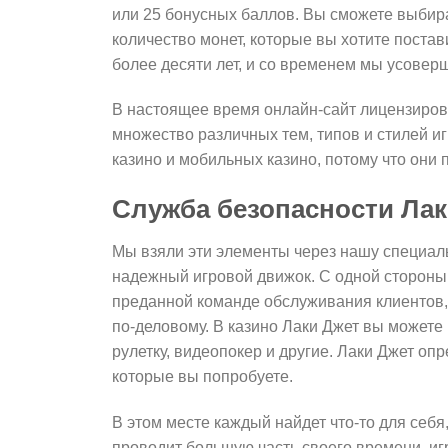
или 25 бонусных баллов. Вы сможете выбир
количество монет, которые вы хотите поста
более десяти лет, и со временем мы усовер
В настоящее время онлайн-сайт лицензиров
множество различных тем, типов и стилей иг
казино и мобильных казино, потому что они п
Служба безопасности Лак
Мы взяли эти элементы через нашу специал
надежный игровой движок. С одной стороны,
преданной команде обслуживания клиентов, 
по-деловому. В казино Лаки Джет вы можете 
рулетку, видеопокер и другие. Лаки Джет оп
которые вы попробуете.
В этом месте каждый найдет что-то для себя
проводит большую часть своего времени, игр